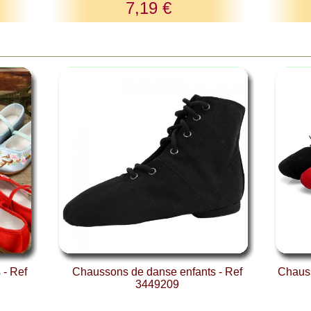
7,19 €
 - Ref
Chaussons de danse enfants - Ref
Chauss
3449209