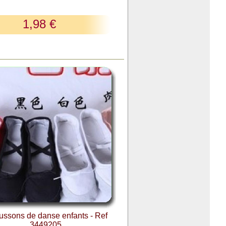
1,98 €
ssons de danse enfants - Ref
3449205