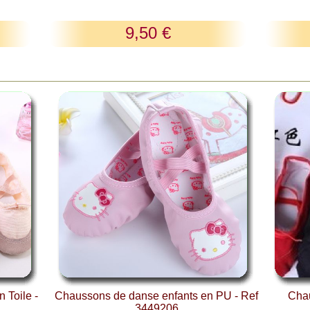
9,50 €
 Toile -
Chaussons de danse enfants en PU - Ref
Chau
3449206