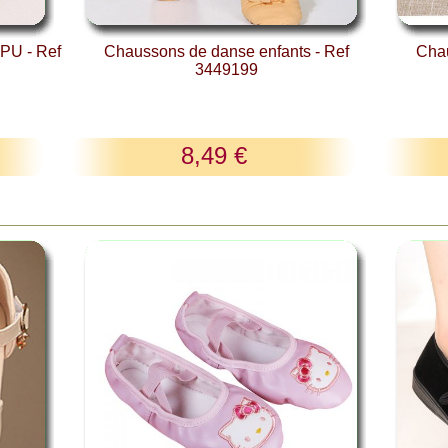
PU - Ref
Chaussons de danse enfants - Ref
Chau
3449199
8,49 €