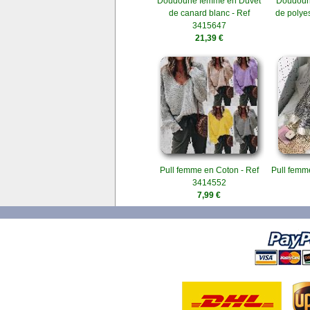
Doudoune femme en Duvet
Doudoun
de canard blanc - Ref
de polye
3415647
21,39 €
Pull femme en Coton - Ref
Pull femme
3414552
7,99 €