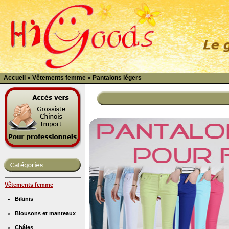
Accueil
»
Vêtements femme
»
Pantalons légers
Vêtements femme
Bikinis
Blousons et manteaux
Châles