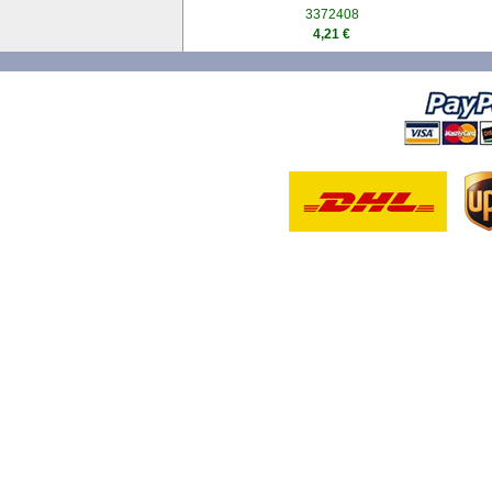
3372408
4,21 €