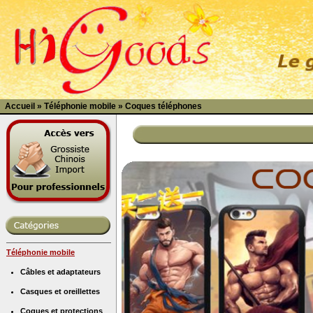
Accueil
»
Téléphonie mobile
»
Coques téléphones
Téléphonie mobile
Câbles et adaptateurs
Casques et oreillettes
Coques et protections