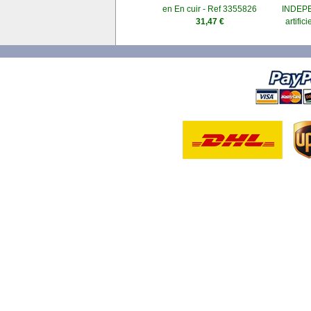
en En cuir - Ref 3355826
INDEP
31,47 €
artific