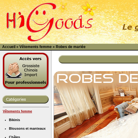
Accueil
»
Vêtements femme
»
Robes de mariée
Vêtements femme
Bikinis
Blousons et manteaux
Châles