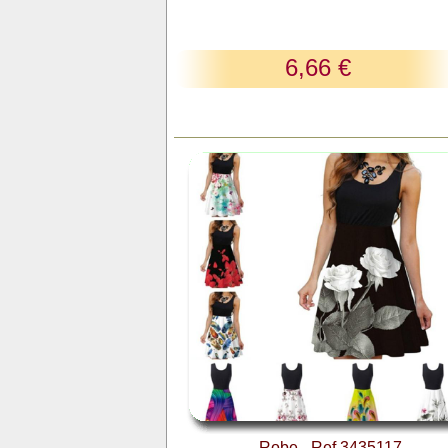
6,66 €
Robe - Ref 3435117